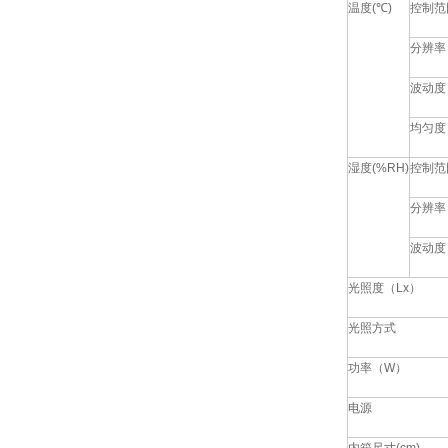
温度
(
℃
)
控制范
分辨率
波动度
均匀度
湿度
(%RH)
控制范
分辨率
波动度
光照度（
Lx
）
光照方式
功率（
W
）
电源