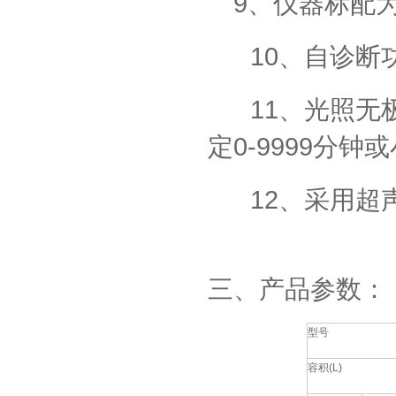
9
、仪器标配
10
、自诊断
11
、光照无
0-9999
定
分钟或
12
、采用超
三、产品参数：
型号
容积
(L)