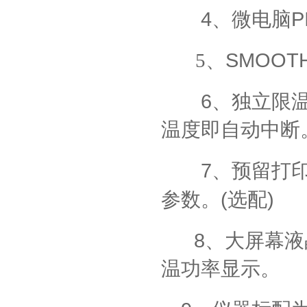
4
P
、微电脑
SMOOT
5
、
6
、独立限
温度即自动中断
7
、预留打
(
)
参数。
选配
8
、大屏幕液
温功率显示。