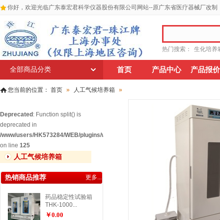
你好，欢迎光临广东泰宏君科学仪器股份有限公司网站--原广东省医疗器械厂改制
热门搜索：
生化培养
全部商品分类
首页
产品中心
产品报价
您当前的位置：
首页
»
人工气候培养箱
»
Deprecated
: Function split() is
deprecated in
/www/users/HK573284/WEB/plugins/widgets/relatedgoodscat/widget_relatedg
on line
125
人工气候培养箱
热销商品推荐
更多...
药品稳定性试验箱
THK-1000...
￥0.00